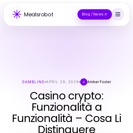
Mealsrobot
Blog / News
GAMBLING
APRIL 29, 2026
Amber Foster
A
Casino crypto:
Funzionalità a
Funzionalità – Cosa Li
Distinguere