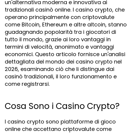
un'alternativa moderna e innovativa ai
tradizionali casinò online. I casino crypto, che
operano principalmente con criptovalute
come Bitcoin, Ethereum e altre altcoin, stanno
guadagnando popolarità tra i giocatori di
tutto il mondo, grazie ai loro vantaggi in
termini di velocità, anonimato e vantaggi
economici. Questo articolo fornisce un'analisi
dettagliata del mondo dei casino crypto nel
2026, esaminando ciò che li distingue dai
casinò tradizionali, il loro funzionamento e
come registrarsi.
Cosa Sono i Casino Crypto?
I casino crypto sono piattaforme di gioco
online che accettano criptovalute come