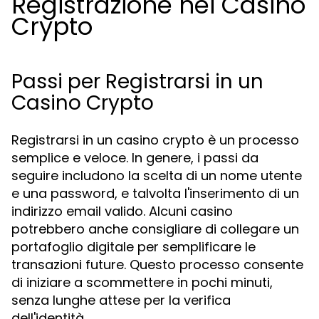
Registrazione nei Casino
Crypto
Passi per Registrarsi in un
Casino Crypto
Registrarsi in un casino crypto è un processo
semplice e veloce. In genere, i passi da
seguire includono la scelta di un nome utente
e una password, e talvolta l'inserimento di un
indirizzo email valido. Alcuni casino
potrebbero anche consigliare di collegare un
portafoglio digitale per semplificare le
transazioni future. Questo processo consente
di iniziare a scommettere in pochi minuti,
senza lunghe attese per la verifica
dell'identità.