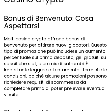
Bonus di Benvenuto: Cosa
Aspettarsi
Molti casino crypto offrono bonus di
benvenuto per attirare nuovi giocatori. Questo
tipo di promozione può includere un aumento
percentuale sul primo deposito, giri gratuiti su
specifiche slot, o un mix di entrambi. È
importante leggere attentamente i termini e le
condizioni, poiché alcune promozioni possono
richiedere requisiti di scommessa da
completare prima di poter prelevare eventuali
vincite.