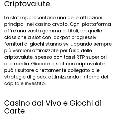
Criptovalute
Le slot rappresentano una delle attrazioni
principali nei casino crypto. Ogni piattaforma
offre una vasta gamma di titoli, da quelle
classiche a slot con jackpot progressivi. I
fornitori di giochi stanno sviluppando sempre
più versioni ottimizzate per l'uso delle
criptovalute, spesso con tassi RTP superiori
alla media. Giocare a slot con criptovalute
può risultare direttamente collegato alle
strategie di gioco, ottimizzando il ritorno del
capitale investito.
Casino dal Vivo e Giochi di
Carte