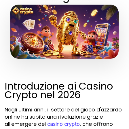
Introduzione ai Casino
Crypto nel 2026
Negli ultimi anni, il settore del gioco d'azzardo
online ha subito una rivoluzione grazie
all'emergere dei
, che offrono
casino crypto