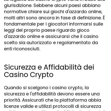
giurisdizione. Sebbene alcuni paesi abbiano
normative chiare sui giochi d'azzardo online,
molti altri sono ancora in fase di definizione. È
fondamentale per i giocatori informarsi sulle
leggi del proprio paese riguardo gioco
d'azzardo online e assicurarsi che il casino
scelto sia autorizzato e regolamentato da
enti riconosciuti.
Sicurezza e Affidabilità dei
Casino Crypto
Quando si scelgono i casino crypto, la
sicurezza e l'affidabilità devono essere una
priorità. Assicurati che la piattaforma abbia
licenze valide e utilizzi protocolli di sicurezza