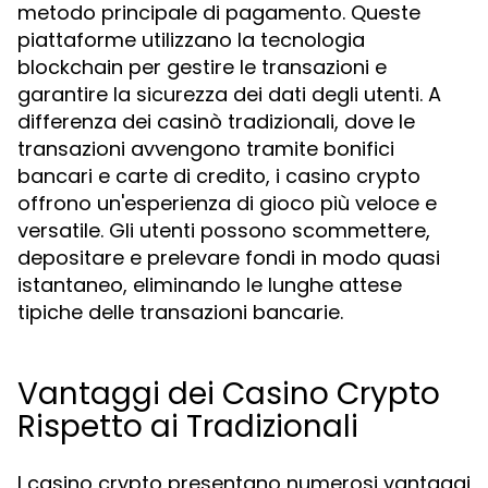
metodo principale di pagamento. Queste
piattaforme utilizzano la tecnologia
blockchain per gestire le transazioni e
garantire la sicurezza dei dati degli utenti. A
differenza dei casinò tradizionali, dove le
transazioni avvengono tramite bonifici
bancari e carte di credito, i casino crypto
offrono un'esperienza di gioco più veloce e
versatile. Gli utenti possono scommettere,
depositare e prelevare fondi in modo quasi
istantaneo, eliminando le lunghe attese
tipiche delle transazioni bancarie.
Vantaggi dei Casino Crypto
Rispetto ai Tradizionali
I casino crypto presentano numerosi vantaggi