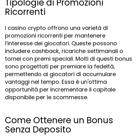
Tipologie di Promozioni
Ricorrenti
I casino crypto offrono una varietà di
promozioni ricorrenti per mantenere
l’interesse dei giocatori. Queste possono
includere cashback, ricariche settimanali o
tornei con premi speciali. Molti di questi bonus
sono progettati per premiare la fedeltà,
permettendo ai giocatori di accumulare
vantaggi nel tempo. Essa è un'ottima
opportunità per incrementare il capitale
disponibile per le scommesse.
Come Ottenere un Bonus
Senza Deposito