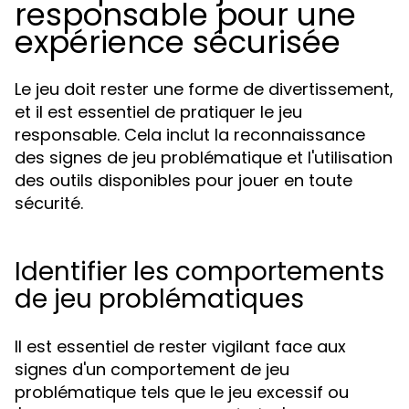
responsable pour une
expérience sécurisée
Le jeu doit rester une forme de divertissement,
et il est essentiel de pratiquer le jeu
responsable. Cela inclut la reconnaissance
des signes de jeu problématique et l'utilisation
des outils disponibles pour jouer en toute
sécurité.
Identifier les comportements
de jeu problématiques
Il est essentiel de rester vigilant face aux
signes d'un comportement de jeu
problématique tels que le jeu excessif ou