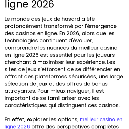
ligne 2026
Le monde des jeux de hasard a été
profondément transformé par l'émergence
des casinos en ligne. En 2026, alors que les
technologies continuent d'évoluer,
comprendre les nuances du meilleur casino
en ligne 2026 est essentiel pour les joueurs
cherchant à maximiser leur expérience. Les
sites de jeux s'efforcent de se différencier en
offrant des plateformes sécurisées, une large
sélection de jeux et des offres de bonus
attrayantes. Pour mieux naviguer, il est
important de se familiariser avec les
caractéristiques qui distinguent ces casinos.
En effet, explorer les options,
meilleur casino en
offre des perspectives complètes
ligne 2026