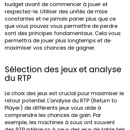
budget avant de commencer à jouer et
respectez-le. Utiliser des unités de mise
constantes et ne jamais parier plus que ce
que vous pouvez vous permettre de perdre
sont des principes fondamentaux. Cela vous
permettra de jouer plus longtemps et de
maximiser vos chances de gagner.
Sélection des jeux et analyse
du RTP
Le choix des jeux est crucial pour maximiser le
retour potentiel. L'analyse du RTP (Return to
Player) de différents jeux vous aide à
comprendre les chances de gain. Par
exemple, les machines à sous ont souvent
des RTP inférieurs à ceux des jeux de table tels