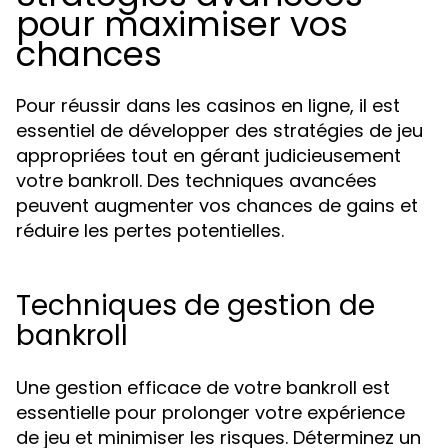
pour maximiser vos
chances
Pour réussir dans les casinos en ligne, il est
essentiel de développer des stratégies de jeu
appropriées tout en gérant judicieusement
votre bankroll. Des techniques avancées
peuvent augmenter vos chances de gains et
réduire les pertes potentielles.
Techniques de gestion de
bankroll
Une gestion efficace de votre bankroll est
essentielle pour prolonger votre expérience
de jeu et minimiser les risques. Déterminez un