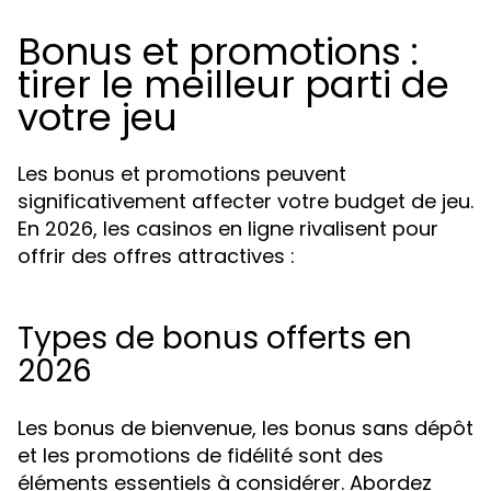
Bonus et promotions :
tirer le meilleur parti de
votre jeu
Les bonus et promotions peuvent
significativement affecter votre budget de jeu.
En 2026, les casinos en ligne rivalisent pour
offrir des offres attractives :
Types de bonus offerts en
2026
Les bonus de bienvenue, les bonus sans dépôt
et les promotions de fidélité sont des
éléments essentiels à considérer. Abordez