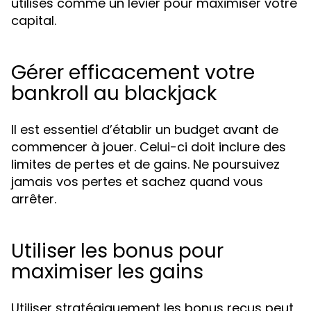
utilisés comme un levier pour maximiser votre
capital.
Gérer efficacement votre
bankroll au blackjack
Il est essentiel d’établir un budget avant de
commencer à jouer. Celui-ci doit inclure des
limites de pertes et de gains. Ne poursuivez
jamais vos pertes et sachez quand vous
arrêter.
Utiliser les bonus pour
maximiser les gains
Utiliser stratégiquement les bonus reçus peut