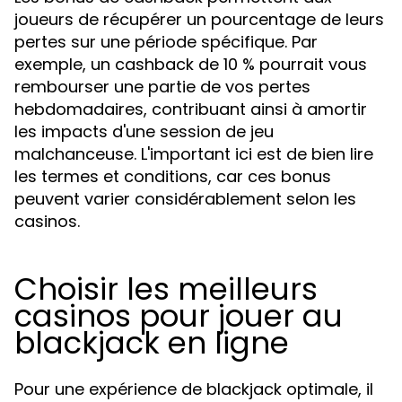
joueurs de récupérer un pourcentage de leurs
pertes sur une période spécifique. Par
exemple, un cashback de 10 % pourrait vous
rembourser une partie de vos pertes
hebdomadaires, contribuant ainsi à amortir
les impacts d'une session de jeu
malchanceuse. L'important ici est de bien lire
les termes et conditions, car ces bonus
peuvent varier considérablement selon les
casinos.
Choisir les meilleurs
casinos pour jouer au
blackjack en ligne
Pour une expérience de blackjack optimale, il