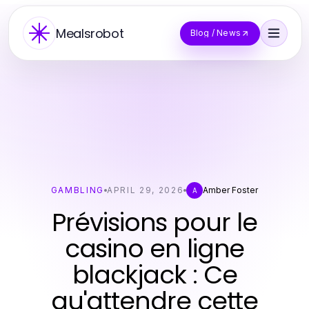
Mealsrobot
Blog / News
GAMBLING
APRIL 29, 2026
Amber Foster
A
Prévisions pour le
casino en ligne
blackjack : Ce
qu'attendre cette