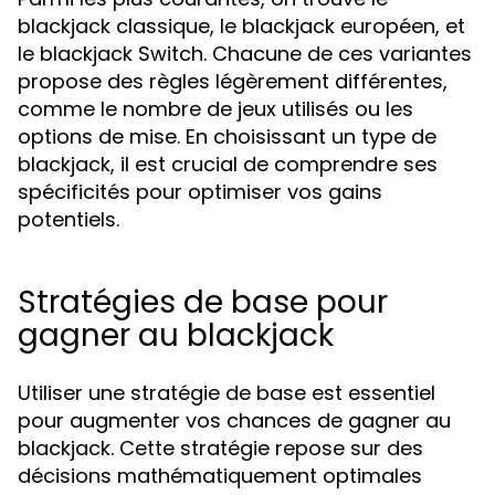
blackjack classique, le blackjack européen, et
le blackjack Switch. Chacune de ces variantes
propose des règles légèrement différentes,
comme le nombre de jeux utilisés ou les
options de mise. En choisissant un type de
blackjack, il est crucial de comprendre ses
spécificités pour optimiser vos gains
potentiels.
Stratégies de base pour
gagner au blackjack
Utiliser une stratégie de base est essentiel
pour augmenter vos chances de gagner au
blackjack. Cette stratégie repose sur des
décisions mathématiquement optimales