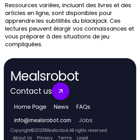
Ressources variées, incluant des livres et des
articles en ligne, sont disponibles pour
apprendre les subtilités du blackjack. Ces
lectures peuvent élargir vos connaissances et
vous préparer à des situations de jeu
compliquées.
Mealsrobot
Contact us
Home Page
News
FAQs
Jobs
info
@
mealsrobot.com
Copyright
©
2026
Mealsrobot
.
All rights reserved
About Us
Privacy
Terms
Legal