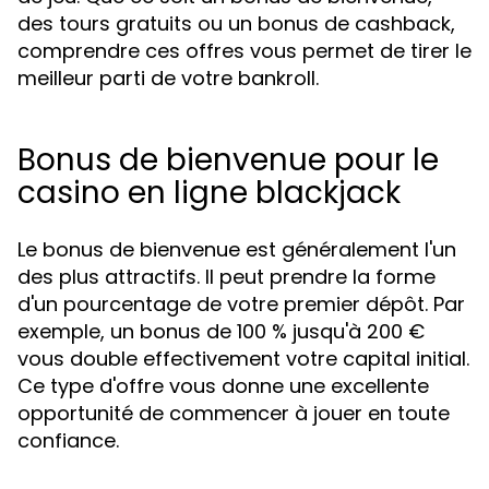
des tours gratuits ou un bonus de cashback,
comprendre ces offres vous permet de tirer le
meilleur parti de votre bankroll.
Bonus de bienvenue pour le
casino en ligne blackjack
Le bonus de bienvenue est généralement l'un
des plus attractifs. Il peut prendre la forme
d'un pourcentage de votre premier dépôt. Par
exemple, un bonus de 100 % jusqu'à 200 €
vous double effectivement votre capital initial.
Ce type d'offre vous donne une excellente
opportunité de commencer à jouer en toute
confiance.