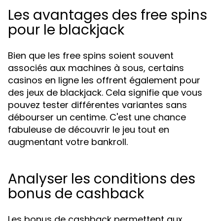
Les avantages des free spins
pour le blackjack
Bien que les free spins soient souvent
associés aux machines à sous, certains
casinos en ligne les offrent également pour
des jeux de blackjack. Cela signifie que vous
pouvez tester différentes variantes sans
débourser un centime. C'est une chance
fabuleuse de découvrir le jeu tout en
augmentant votre bankroll.
Analyser les conditions des
bonus de cashback
Les bonus de cashback permettent aux