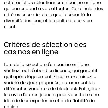
est crucial de sélectionner un casino en ligne
qui correspond à vos attentes. Cela inclut des
critères essentiels tels que la sécurité, la
diversité des jeux, et la qualité du service
client.
Critères de sélection des
casinos en ligne
Lors de la sélection d'un casino en ligne,
vérifiez tout d'abord sa licence, qui garantit
qu'il opère légalement. Ensuite, examinez la
variété des jeux proposés, notamment les
différentes variantes de blackjack. Enfin, lisez
les avis d'autres joueurs pour vous faire une
idée de leur expérience et de la fiabilité du
casino.