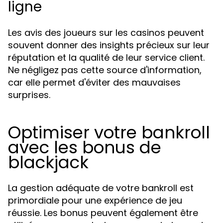
ligne
Les avis des joueurs sur les casinos peuvent
souvent donner des insights précieux sur leur
réputation et la qualité de leur service client.
Ne négligez pas cette source d'information,
car elle permet d'éviter des mauvaises
surprises.
Optimiser votre bankroll
avec les bonus de
blackjack
La gestion adéquate de votre bankroll est
primordiale pour une expérience de jeu
réussie. Les bonus peuvent également être