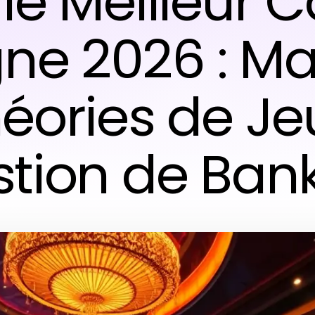
le Meilleur 
gne 2026 : Maî
héories de Jeu
tion de Bank