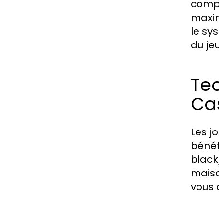
compr
maxim
le sy
du jeu
Te
Ca
Les j
bénéf
black
maiso
vous 