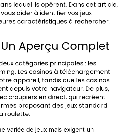
ans lequel ils opèrent. Dans cet article,
vous aider à identifier vos jeux
leures caractéristiques à rechercher.
: Un Aperçu Complet
eux catégories principales : les
aming. Les casinos à téléchargement
otre appareil, tandis que les casinos
t depuis votre navigateur. De plus,
c croupiers en direct, qui recréent
formes proposant des jeux standard
 roulette.
 variée de jeux mais exigent un