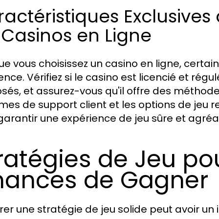
actéristiques Exclusive
 Casinos en Ligne
ue vous choisissez un casino en ligne, certai
ence. Vérifiez si le casino est licencié et régu
sés, et assurez-vous qu'il offre des méthode
mes de support client et les options de jeu
garantir une expérience de jeu sûre et agréa
ratégies de Jeu po
ances de Gagner
er une stratégie de jeu solide peut avoir un i