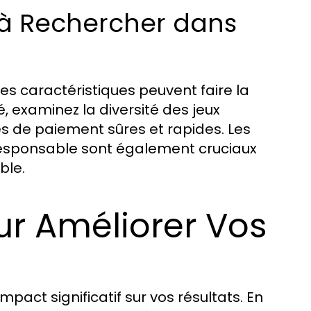
s à Rechercher dans
nes caractéristiques peuvent faire la
lé, examinez la diversité des jeux
s de paiement sûres et rapides. Les
 responsable sont également cruciaux
ble.
ur Améliorer Vos
mpact significatif sur vos résultats. En