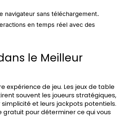
e navigateur sans téléchargement.
teractions en temps réel avec des
dans le Meilleur
re expérience de jeu. Les jeux de table
irent souvent les joueurs stratégiques,
implicité et leurs jackpots potentiels.
 gratuit pour déterminer ce qui vous