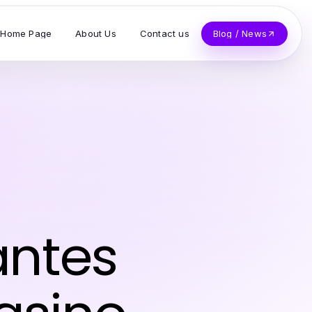
Home Page
About Us
Contact us
Blog / News
antes