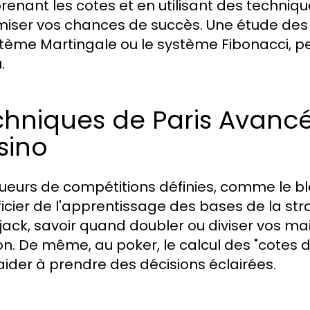
enant les cotes et en utilisant des techniq
iser vos chances de succès. Une étude des
stème Martingale ou le système Fibonacci, p
.
chniques de Paris Avancé
sino
oueurs de compétitions définies, comme le bl
icier de l'apprentissage des bases de la str
jack, savoir quand doubler ou diviser vos ma
n. De même, au poker, le calcul des "cotes du
aider à prendre des décisions éclairées.