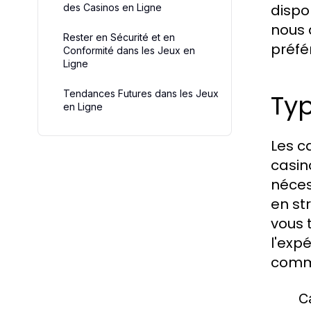
dispon
des Casinos en Ligne
nous a
Rester en Sécurité et en
préfé
Conformité dans les Jeux en
Ligne
Tendances Futures dans les Jeux
Typ
en Ligne
Les c
casin
néces
en st
vous 
l'exp
comme
C