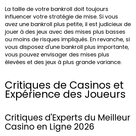
La taille de votre bankroll doit toujours
influencer votre stratégie de mise. Si vous
avez une bankroll plus petite, il est judicieux de
jouer à des jeux avec des mises plus basses
ou moins de risques impliqués. En revanche, si
vous disposez d'une bankroll plus importante,
vous pouvez envisager des mises plus
élevées et des jeux à plus grande variance.
Critiques de Casinos et
Expérience des Joueurs
Critiques d'Experts du Meilleur
Casino en Ligne 2026