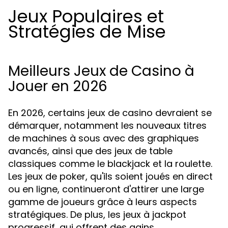
Jeux Populaires et
Stratégies de Mise
Meilleurs Jeux de Casino à
Jouer en 2026
En 2026, certains jeux de casino devraient se
démarquer, notamment les nouveaux titres
de machines à sous avec des graphiques
avancés, ainsi que des jeux de table
classiques comme le blackjack et la roulette.
Les jeux de poker, qu'ils soient joués en direct
ou en ligne, continueront d'attirer une large
gamme de joueurs grâce à leurs aspects
stratégiques. De plus, les jeux à jackpot
progressif, qui offrent des gains