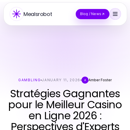
Mealsrobot
Blog / News
GAMBLING
JANUARY 11, 2026
Amber Foster
A
Stratégies Gagnantes
pour le Meilleur Casino
en Ligne 2026 :
Perspectives d'Experts