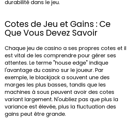
durabilité dans le jeu.
Cotes de Jeu et Gains : Ce
Que Vous Devez Savoir
Chaque jeu de casino a ses propres cotes et il
est vital de les comprendre pour gérer ses
attentes. Le terme "house edge" indique
l'avantage du casino sur le joueur. Par
exemple, le blackjack a souvent une des
marges les plus basses, tandis que les
machines à sous peuvent avoir des cotes
variant largement. N'oubliez pas que plus la
variance est élevée, plus la fluctuation des
gains peut être grande.