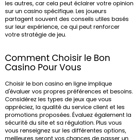
les autres, car cela peut éclairer votre opinion
sur un casino spécifique. Les joueurs
partagent souvent des conseils utiles basés
sur leur expérience, ce qui peut renforcer
votre stratégie de jeu.
Comment Choisir le Bon
Casino Pour Vous
Choisir le bon casino en ligne implique
d'évaluer vos propres préférences et besoins.
Considérez les types de jeux que vous
appréciez, la qualité du service client et les
promotions proposées. Évaluez également la
sécurité du site et sa régulation. Plus vous
vous renseignez sur les différentes options,
meilleures seront vos chances de passer un