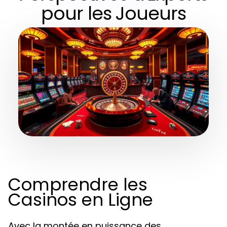
pour les Joueurs
Comprendre les
Casinos en Ligne
Avec la montée en puissance des