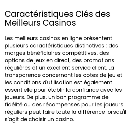
Caractéristiques Clés des
Meilleurs Casinos
Les meilleurs casinos en ligne présentent
plusieurs caractéristiques distinctives : des
marges bénéficiaires compétitives, des
options de jeux en direct, des promotions
régulières et un excellent service client. La
transparence concernant les cotes de jeu et
les conditions d'utilisation est également
essentielle pour établir la confiance avec les
joueurs. De plus, un bon programme de
fidélité ou des récompenses pour les joueurs
réguliers peut faire toute la différence lorsqu'il
s'agit de choisir un casino.