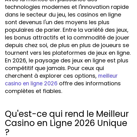
technologies modernes et l'innovation rapide
dans le secteur du jeu, les casinos en ligne
sont devenus l'un des moyens les plus
populaires de parier. Entre la variété des jeux,
les bonus attractifs et la commodité de jouer
depuis chez soi, de plus en plus de joueurs se
tournent vers les plateformes de jeux en ligne.
En 2026, le paysage des jeux en ligne est plus
compétitif que jamais. Pour ceux qui
cherchent à explorer ces options,
meilleur
offre des informations
casino en ligne 2026
complètes et fiables.
Qu'est-ce qui rend le Meilleur
Casino en Ligne 2026 Unique
?