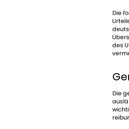
Die f
Urtei
deuts
Übers
des U
verme
Ger
Die g
auslä
wichti
reibu