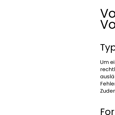
Vo
Vo
Ty
Um ei
recht
auslä
Fehle
Zudem
For