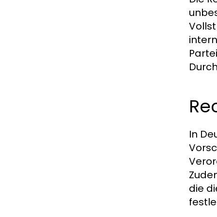
unbes
Volls
inter
Parte
Durch
Re
In De
Vorsc
Veror
Zudem
die d
festl