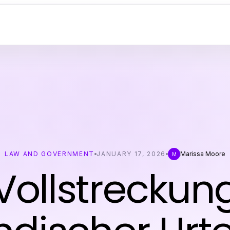
LAW AND GOVERNMENT
JANUARY 17, 2026
Marissa Moore
M
Vollstreckun