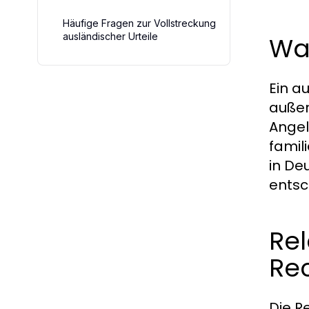
Häufige Fragen zur Vollstreckung
ausländischer Urteile
Was
Ein a
außer
Angel
famil
in De
entsc
Rel
Re
Die R