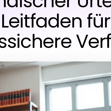
discher Urtei
Leitfaden für
ssichere Ver