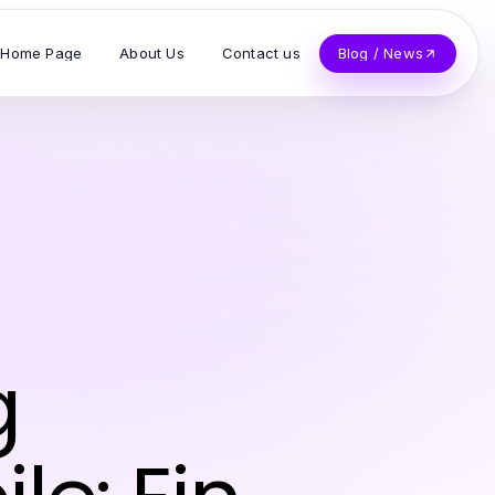
Home Page
About Us
Contact us
Blog / News
g